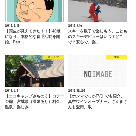
2019.8.18
2019.1.16
【頭皮が見えてきた！！】40歳
スキーを親子で楽しもう。こども
になり、本格的な育毛活動を開
のスキーデビューはいつ？どこ
始。Part.…
で？安心で、楽…
キャンプ
接待
2019.6.9
2018.12.20
【エコキャンプみちのく】コテー
【ホンマでっかTV】でも紹介。
ジ編 宮城県（温泉あり）料金、
真空ワインオープナー。さんまさ
温泉、楽しみ…
んも愛用。取…