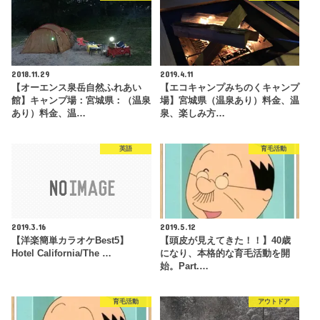
2018.11.29
2019.4.11
【オーエンス泉岳自然ふれあい
【エコキャンプみちのくキャンプ
館】キャンプ場：宮城県：（温泉
場】宮城県（温泉あり）料金、温
あり）料金、温…
泉、楽しみ方…
英語
育毛活動
2019.3.16
2019.5.12
【洋楽簡単カラオケBest5】
【頭皮が見えてきた！！】40歳
Hotel California/The …
になり、本格的な育毛活動を開
始。Part.…
育毛活動
アウトドア