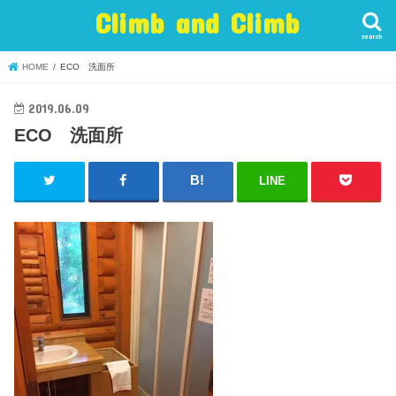
Climb and Climb
search
HOME
ECO 洗面所
2019.06.09
ECO 洗面所
LINE