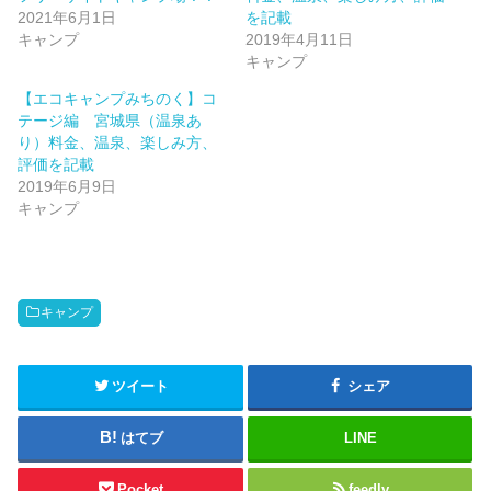
有
ク
2021年6月1日
を記載
(
リ
新
ッ
キャンプ
2019年4月11日
し
ク
い
し
キャンプ
ウ
て
ィ
く
【エコキャンプみちのく】コ
ン
だ
ド
さ
テージ編 宮城県（温泉あ
ウ
い
で
(
り）料金、温泉、楽しみ方、
開
新
評価を記載
き
し
ま
い
2019年6月9日
す
ウ
)
ィ
キャンプ
ン
ド
ウ
で
開
き
ま
す
キャンプ
)
ツイート
シェア
はてブ
LINE
Pocket
feedly