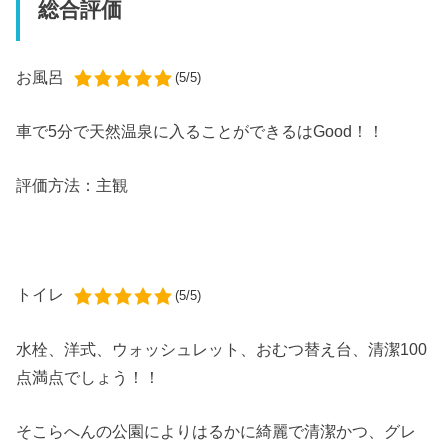
総合評価
お風呂
(5/5)
車で5分
で
天然温泉
に入ることができるは
Good！！
評価方法：主観
トイレ
(5/5)
水栓、洋式、ウォッシュレット、おむつ替え台、清潔
100
点満点
でしょう！！
そこらへんの公園によりはるかに綺麗で清潔かつ、グレ