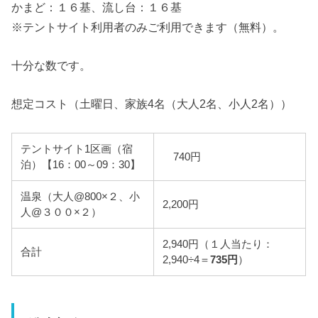
かまど：１６基、流し台：１６基
※テントサイト利用者のみご利用できます（無料）。
十分な数です。
想定コスト（土曜日、家族4名（大人2名、小人2名））
テントサイト1区画（宿
740円
泊）【16：00～09：30】
温泉（大人@800×２、小
2,200円
人@３００×２）
2,940円（１人当たり：
合計
2,940÷4＝
735円
）