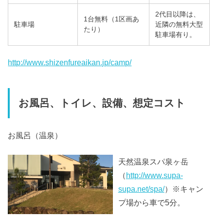
2代目以降は、
1台無料（1区画あ
駐車場
近隣の無料大型
たり）
駐車場有り。
http://www.shizenfureaikan.jp/camp/
お風呂、トイレ、設備、想定コスト
お風呂（温泉）
天然温泉スパ泉ヶ岳
（
http://www.supa-
supa.net/spa/
）※キャン
プ場から車で5分。