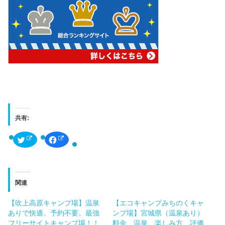
共有:
ク
F
リ
a
ッ
c
ク
e
し
b
て
o
T
o
w
k
関連
i
で
t
共
t
有
【吹上高原キャンプ場】温泉
【エコキャンプみちのくキャ
e
す
r
る
ありで快適。予約不要。最強
ンプ場】宮城県（温泉あり）
で
に
共
は
フリーサイトキャンプ場！！
料金、温泉、楽しみ方、評価